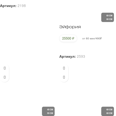
45 CM
60 CM
55 CM
60 CM
Шепот Нежности
Версальский Сад
25900
₽
25900
₽
от 60 мин/490₽
от 60 мин/490₽
В корзину
В корзину
Артикул:
2162
Артикул:
2620
60 CM
60 CM
55 CM
45 CM
-39%
-18%
Летний аромат
Радужный Версаль
45000
₽
35900
₽
27500
₽
29500
₽
от 60 мин/490₽
от 60 мин/490₽
В корзину
В корзину
Артикул:
1200
Артикул:
2650
50 CM
60 CM
65 CM
-34%
60 CM
LOVE
Букет из 51 пиона с