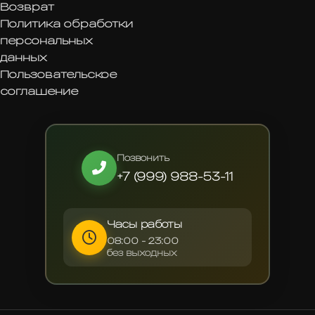
©2025 Flora Bloom. Используя сайт, вы
соглашаетесь с
Политикой конфиденциальности
ИП БЕРДЫЕВ ОРИФДЖОН БАБАДЖАНОВИЧ
ИНН 772355590276 ОГРНИП 324774600658073