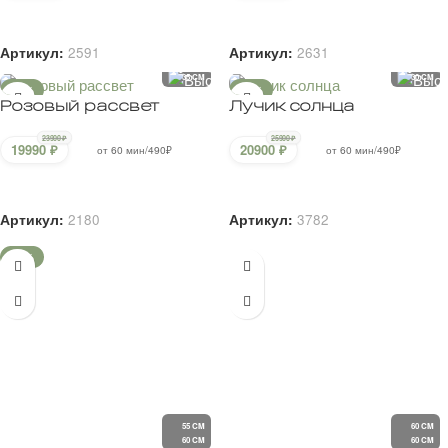
55 CM
60 CM
60 CM
60 CM
Акварельный микс
Кружево
27900
₽
22500
₽
23500
₽
от 60 мин/490₽
от 60 мин/490₽
В корзину
В корзину
Артикул:
2523
Артикул:
2723
60 CM
60 CM
55 CM
60 CM
-13%
-13%
Дофаминовый сад
Солнечная поляна
27500
₽
27500
₽
23900
₽
23900
₽
от 60 мин/490₽
от 60 мин/490₽
В корзину
В корзину
Артикул:
2199
Артикул:
2554
60 CM
55 CM
-17%
Персиковый закат