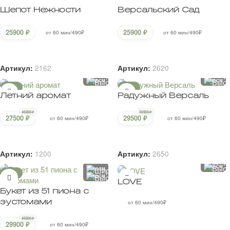
эустомами
от 60 мин/490₽
45000
₽
Подробнее
29900
₽
от 60 мин/490₽
Артикул:
2557
В корзину
Артикул:
871
Клиентам
О нас
Контакты
Оплата
Доставка
Публичная оферта
Согласие на обработку персональных
данных
Как заказать?