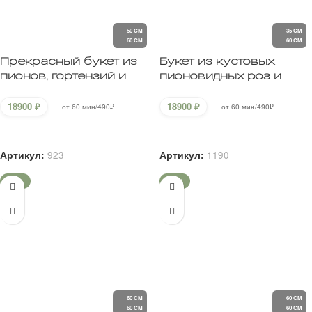
В корзину
В корзину
Артикул:
923
Артикул:
1190
60 CM
60 CM
60 CM
60 CM
-22%
-15%
Малиновый Пломбир
Розовая акварель
24900
₽
23500
₽
19500
₽
19900
₽
от 60 мин/490₽
от 60 мин/490₽
В корзину
В корзину
Артикул:
2581
Артикул:
2551
65 CM
60 CM
60 CM
55 CM