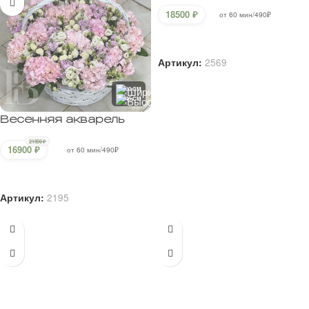
18500
₽
от 60 мин/490₽
В корзину
Артикул:
2569
60 CM
45 CM
Весенняя акварель
21900
₽
16900
₽
от 60 мин/490₽
В корзину
Артикул:
2195
50 CM
35 CM
60 CM
60 CM
Прекрасный букет из
Букет из кустовых
пионов, гортензий и
пионовидных роз и
эустом
эустомы
18900
₽
18900
₽
от 60 мин/490₽
от 60 мин/490₽