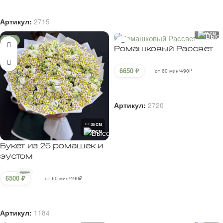
В корзину
Артикул:
2715
55 CM
60 CM
-7%
Ромашковый Рассвет
6650
₽
от 60 мин/490₽
В корзину
Артикул:
2720
35 CM
50 CM
Букет из 25 ромашек и
эустом
7000
₽
6500
₽
от 60 мин/490₽
В корзину
Артикул:
1184
40 CM