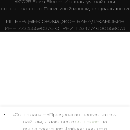
«Согласен» – «Продолжая пользоваться
сайтом, я даю свое
согласие
на
использование файлов cookie и
подтверждаю, что ознакомился и
согласен с условиями
политики
конфиденциальности
и
пользовательского
соглашения
».
Принять
БОЛЬШЕ ИНФОРМАЦИИ