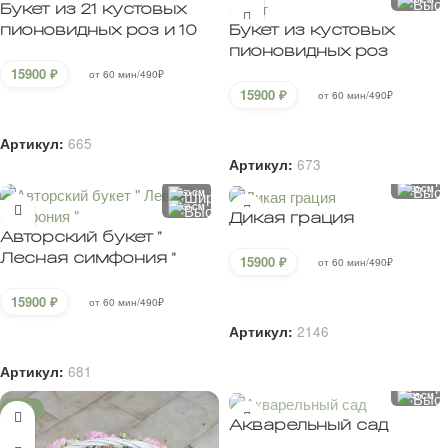
Букет из 21 кустовых
пионовидных роз и 10
Букет из кустовых
эустомы
пионовидных роз
авторский букет
15900
₽
от 60 мин/490₽
15900
₽
от 60 мин/490₽
В корзину
В корзину
Артикул:
665
Артикул:
673
60 CM
50 CM
50 CM
60 CM
Дикая грация
Авторский букет ”
Лесная симфония “
15900
₽
от 60 мин/490₽
В корзину
15900
₽
от 60 мин/490₽
Артикул:
2146
В корзину
Артикул:
681
60 CM
45 CM
-23%
Акварельный сад