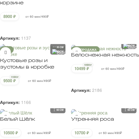
корзине
8900
₽
от 60 мин/490₽
В корзину
Артикул:
1137
35 CM
40 CM
35 CM
-14%
РАСПРОДАЖА
40 CM
Белоснежная нежность
Кустовые розы и
10500
₽
эустомы в коробке
10499
₽
от 60 мин/490₽
11000
₽
В корзину
9500
₽
от 60 мин/490₽
Артикул:
2186
В корзину
Артикул:
1166
55 CM
40 CM
60 CM
60 CM
Белый Шёлк
Утренняя роса
10500
₽
10700
₽
от 60 мин/490₽
от 60 мин/490₽