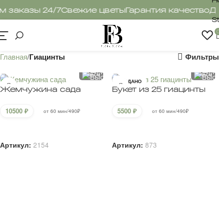
 заказы 24/7
Свежие цветы
Гарантия качество
До
S
Фильтры
Главная
Гиацинты
40 CM
30 CM
30 CM
50 CM
ПРОДАНО
Жемчужина сада
Букет из 25 гиацинты
10500
₽
5500
₽
от 60 мин/490₽
от 60 мин/490₽
В корзину
Подробнее
Артикул:
2154
Артикул:
873