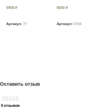
5900
₽
6650
₽
7
В корзину
В корзину
Артикул:
77
Артикул:
2720
А
Оставить отзыв
0 отзывов