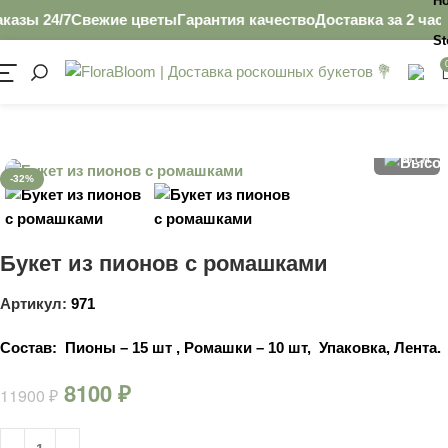
H
азы 24/7
Свежие цветы
Гарантия качество
Доставка за 2 часа
П
St
Главная
Ромашки
40 CM
60 CM
-32%
Букет из пионов с ромашками
Артикул:
971
Состав:
Пионы – 15 шт , Ромашки – 10 шт, Упаковка, Лента.
8100
₽
11900
₽