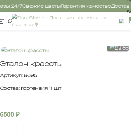
ы 24/7
Свежие цветы
Гарантия качество
Доставка 
S
Главная
Цветы
45 CM
60 CM
Эталон красоты
Артикул:
8695
Состав: гортензия 11 шт
6500
₽