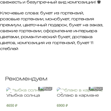
свежесть и безупречный вид композиции! 🌸
Ключевые слова:
букет из гортензий,
розовые гортензии, монобукет, гортензия
премиум, цветочный подарок, букет на заказ,
свежие гортензии, оформление интерьера
цветами, романтический букет, доставка
цветов, композиция из гортензий, букет 11
стеблей
Рекомендуем
40 CM
40 CM
50 CM
60 CM
Улыбка солнца
Облако в кармане
4650
₽
6900
₽
1
а