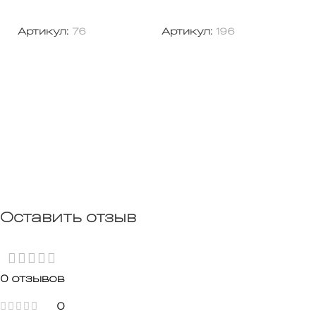
В корзину
В корзину
к
6
Артикул:
76
Артикул:
196
А
Оставить отзыв
0 отзывов
0